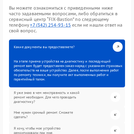
Вы можете ознакомиться с приведенными ниже
часто задаваемыми вопросами, либо обратиться в
сервисный центр “FIX-Bastion” по следующему
телефону
+7 (342) 254-93-15
если не нашли ответ на
свой вопрос.
Какие документы вы предоставляете?
На этапе приема устройства на диагностику и последующий
ремонт вам будет предоставлен заказ-наряд с указанием страховых
обязательств на ваше устройство. Далее, после выполнения работ
по ремонту техники, вы получите акт выполненных работ и
гарантийный талон.
Я уже знаю в чем неисправность и какой
ремонт необходим. Для чего проводить
диагностику?
Мне нужен срочный ремонт. Сможете
сделать?
Я хочу, чтобы мое устройство
ремонтировали при мне.