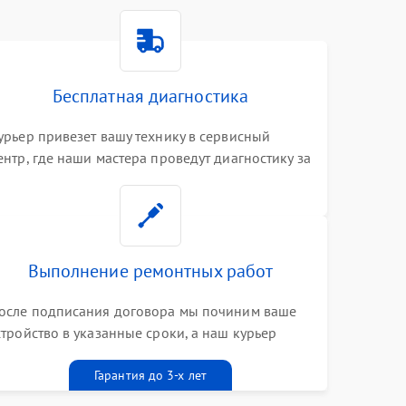
Бесплатная диагностика
урьер привезет вашу технику в сервисный
ентр, где наши мастера проведут диагностику за
0 минут
Выполнение ремонтных работ
осле подписания договора мы починим ваше
стройство в указанные сроки, а наш курьер
ривезет его к вам вместе с гарантийным
алоном бесплатно
Гарантия до 3-х лет